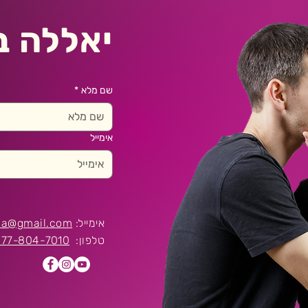
יאללה בו
שם מלא
*
אימייל
אימייל:
.sa@gmail.com
טלפון:
077-804-7010