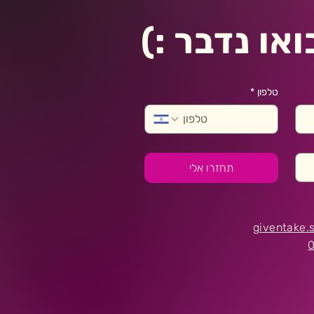
או נדבר :)
טלפון
*
תחזרו אלי
giventake